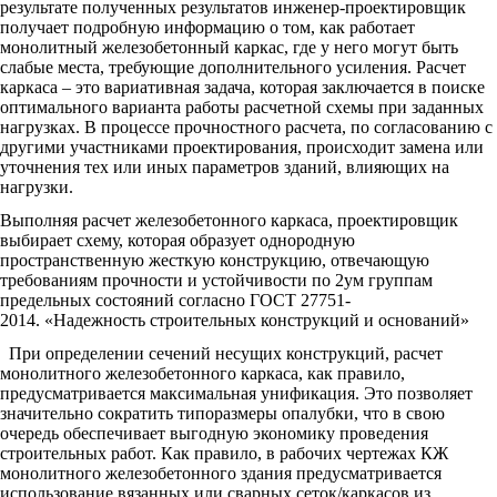
результате полученных результатов инженер-проектировщик
получает подробную информацию о том, как работает
монолитный железобетонный каркас, где у него могут быть
слабые места, требующие дополнительного усиления. Расчет
каркаса – это вариативная задача, которая заключается в поиске
оптимального варианта работы расчетной схемы при заданных
нагрузках. В процессе прочностного расчета, по согласованию с
другими участниками проектирования, происходит замена или
уточнения тех или иных параметров зданий, влияющих на
нагрузки.
Выполняя расчет железобетонного каркаса, проектировщик
выбирает схему, которая образует однородную
пространственную жесткую конструкцию, отвечающую
требованиям прочности и устойчивости по 2ум группам
предельных состояний согласно ГОСТ 27751-
2014. «Надежность строительных конструкций и оснований»
При определении сечений несущих конструкций, расчет
монолитного железобетонного каркаса, как правило,
предусматривается максимальная унификация. Это позволяет
значительно сократить типоразмеры опалубки, что в свою
очередь обеспечивает выгодную экономику проведения
строительных работ. Как правило, в рабочих чертежах КЖ
монолитного железобетонного здания предусматривается
использование вязанных или сварных сеток/каркасов из